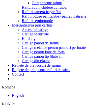
Componente rafturi
Rafturi cu inchidere cu rulou
Rafturi camera frigorifica
Raft produse panificatie / paine / patiserie
Rafturi semirotunde
Mercantizarea prin carlige
Accesorii carlige
Carlige securitate
Hard tag
Carlige panou de sarma
Carlige metalice pentru panouri perforate
Carlige pentru bare de forta
Carlige panou tip Slatwall
Carlige din plastic
Reglete de pret cosuri de sarma
Reglete de pret pentru rafturi de sticla
Contact
Romana
English
RON lei