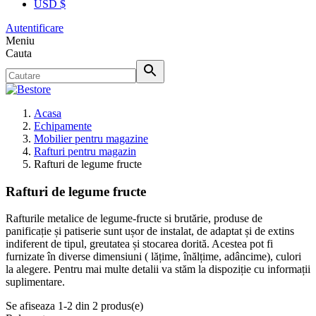
USD $
Autentificare
Meniu
Cauta
Acasa
Echipamente
Mobilier pentru magazine
Rafturi pentru magazin
Rafturi de legume fructe
Rafturi de legume fructe
Rafturile metalice de legume-fructe si brutărie, produse de
panificație și patiserie sunt ușor de instalat, de adaptat și de extins
indiferent de tipul, greutatea și stocarea dorită. Acestea pot fi
furnizate în diverse dimensiuni ( lățime, înălțime, adâncime), culori
la alegere. Pentru mai multe detalii va stăm la dispoziție cu informații
suplimentare.
Se afiseaza 1-2 din 2 produs(e)