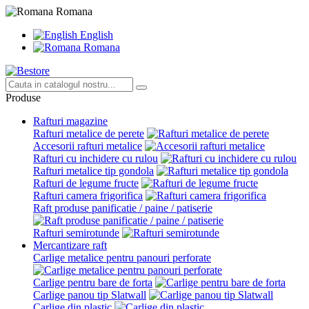
Romana
English
Romana
Produse
Rafturi magazine
Rafturi metalice de perete
Accesorii rafturi metalice
Rafturi cu inchidere cu rulou
Rafturi metalice tip gondola
Rafturi de legume fructe
Rafturi camera frigorifica
Raft produse panificatie / paine / patiserie
Rafturi semirotunde
Mercantizare raft
Carlige metalice pentru panouri perforate
Carlige pentru bare de forta
Carlige panou tip Slatwall
Carlige din plastic