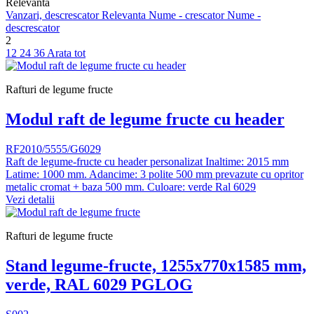
Relevanta
Vanzari, descrescator
Relevanta
Nume - crescator
Nume -
descrescator
2
12
24
36
Arata tot
Rafturi de legume fructe
Modul raft de legume fructe cu header
RF2010/5555/G6029
Raft de legume-fructe cu header personalizat Inaltime: 2015 mm
Latime: 1000 mm. Adancime: 3 polite 500 mm prevazute cu opritor
metalic cromat + baza 500 mm. Culoare: verde Ral 6029
Vezi detalii
Rafturi de legume fructe
Stand legume-fructe, 1255x770x1585 mm,
verde, RAL 6029 PGLOG