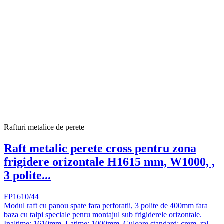
Rafturi metalice de perete
Raft metalic perete cross pentru zona
frigidere orizontale H1615 mm, W1000, ,
3 polite...
FP1610/44
Modul raft cu panou spate fara perforatii, 3 polite de 400mm fara
baza cu talpi speciale penru montajul sub frigiderele orizontale.
Inaltime: 1610mm. Latime: 1000mm. Culoare standard: crem, ral