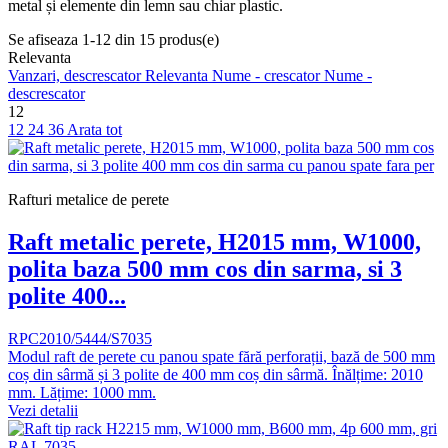
metal și elemente din lemn sau chiar plastic.
Se afiseaza 1-12 din 15 produs(e)
Relevanta
Vanzari, descrescator
Relevanta
Nume - crescator
Nume -
descrescator
12
12
24
36
Arata tot
Rafturi metalice de perete
Raft metalic perete, H2015 mm, W1000,
polita baza 500 mm cos din sarma, si 3
polite 400...
RPC2010/5444/S7035
Modul raft de perete cu panou spate fără perforații, bază de 500 mm
coș din sârmă și 3 polite de 400 mm coș din sârmă. Înălțime: 2010
mm. Lățime: 1000 mm.
Vezi detalii