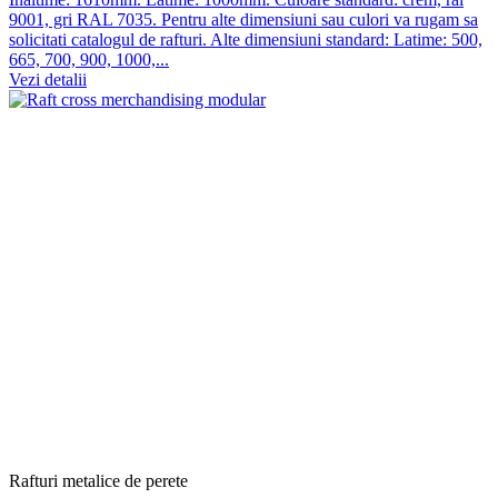
9001, gri RAL 7035. Pentru alte dimensiuni sau culori va rugam sa
solicitati catalogul de rafturi. Alte dimensiuni standard: Latime: 500,
665, 700, 900, 1000,...
Vezi detalii
Rafturi metalice de perete