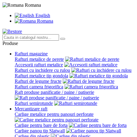
Romana
English
Romana
Produse
Rafturi magazine
Rafturi metalice de perete
Accesorii rafturi metalice
Rafturi cu inchidere cu rulou
Rafturi metalice tip gondola
Rafturi de legume fructe
Rafturi camera frigorifica
Raft produse panificatie / paine / patiserie
Rafturi semirotunde
Mercantizare raft
Carlige metalice pentru panouri perforate
Carlige pentru bare de forta
Carlige panou tip Slatwall
Carlige din plastic