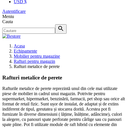
USD $
Autentificare
Meniu
Cauta
Acasa
Echipamente
Mobilier pentru magazine
Rafturi pentru magazin
Rafturi metalice de perete
Rafturi metalice de perete
Rafturile metalice de perete reprezintă unul din cele mai utilizate
piese de mobilier in cadrul unui magazin. Potrivite pentru
supermarket, hipermarket, benzinării, farmacii, pet shop sau orice alt
format de retail fizic. Sunt ușor de instalat, de adaptat și de extins
indiferent de tipul, greutatea și stocarea dorită. Acestea pot fi
furnizate în diverse dimensiuni ( lățime, înălțime, adâncime), culori
la alegere, cu panouri spate perforate pentru cârlige sau cu panouri
spate pline. Pot fi utilizate module de raft hibrid cu elemente din