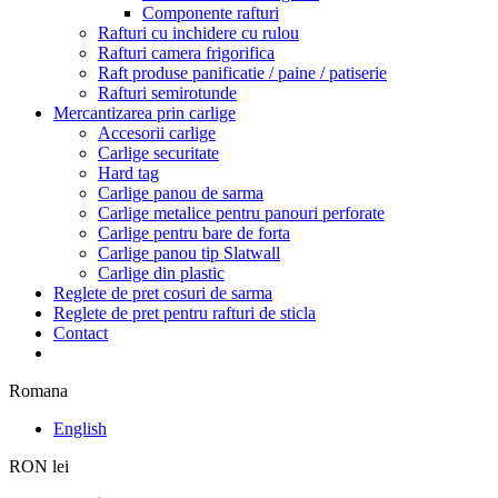
Componente rafturi
Rafturi cu inchidere cu rulou
Rafturi camera frigorifica
Raft produse panificatie / paine / patiserie
Rafturi semirotunde
Mercantizarea prin carlige
Accesorii carlige
Carlige securitate
Hard tag
Carlige panou de sarma
Carlige metalice pentru panouri perforate
Carlige pentru bare de forta
Carlige panou tip Slatwall
Carlige din plastic
Reglete de pret cosuri de sarma
Reglete de pret pentru rafturi de sticla
Contact
Romana
English
RON lei