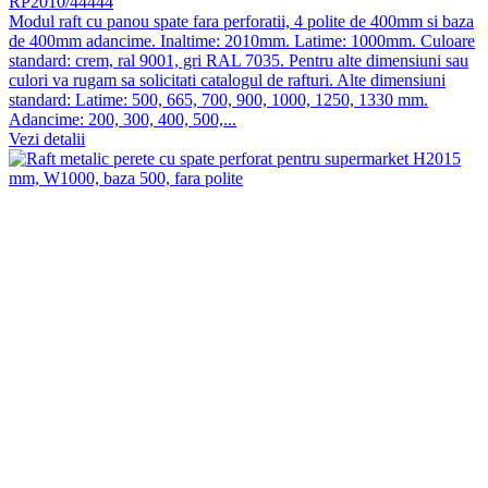
RP2010/44444
Modul raft cu panou spate fara perforatii, 4 polite de 400mm si baza
de 400mm adancime. Inaltime: 2010mm. Latime: 1000mm. Culoare
standard: crem, ral 9001, gri RAL 7035. Pentru alte dimensiuni sau
culori va rugam sa solicitati catalogul de rafturi. Alte dimensiuni
standard: Latime: 500, 665, 700, 900, 1000, 1250, 1330 mm.
Adancime: 200, 300, 400, 500,...
Vezi detalii